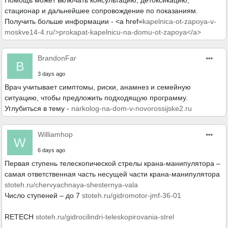
Помощь может включать консультацию, детоксикацию,
стационар и дальнейшее сопровождение по показаниям.
Получить больше информации - <a href=
kapelnica-ot-zapoya-v-
moskve14-4.ru/>prokapat-kapelnicu-na-domu-ot-zapoya</a>
BrandonFar
B
3 days ago
Врач учитывает симптомы, риски, анамнез и семейную
ситуацию, чтобы предложить подходящую программу.
Углубиться в тему -
narkolog-na-dom-v-novorossijske2.ru
Williamhop
W
6 days ago
Первая ступень телескопической стрелы крана-манипулятора –
самая ответственная часть несущей части крана-манипулятора
stoteh.ru/chervyachnaya-shesternya-vala
Число ступеней – до 7
stoteh.ru/gidromotor-jmf-36-01
RETECH
stoteh.ru/gidrocilindri-teleskopirovania-strel