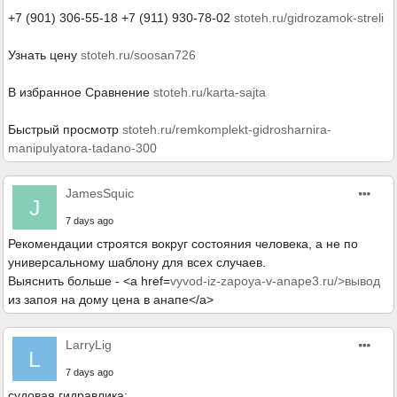
+7 (901) 306-55-18 +7 (911) 930-78-02
stoteh.ru/gidrozamok-streli
Узнать цену
stoteh.ru/soosan726
В избранное Сравнение
stoteh.ru/karta-sajta
Быстрый просмотр
stoteh.ru/remkomplekt-gidrosharnira-
manipulyatora-tadano-300
JamesSquic
J
7 days ago
Рекомендации строятся вокруг состояния человека, а не по
универсальному шаблону для всех случаев.
Выяснить больше - <a href=
vyvod-iz-zapoya-v-anape3.ru/>вывод
из запоя на дому цена в анапе</a>
LarryLig
L
7 days ago
судовая гидравлика;