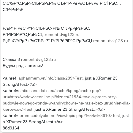
С‚С‰Р°С‚РµР»СЊРЅРѕР№ СЂР°Р·Р±РѕСЂРєРё РІСЃРµС…
СѓР·Р»РѕРІ
РљР°РїРёС‚Р°Р»СЊРЅС‹Р№ СЂРµРјРѕРЅС‚
РґРІРёРіР°С‚РµР»СЏ:
remont-dvig123.ru
РџРµСЂРµР±РѕСЂРєР° РґРІРёРіР°С‚РµР»СЏ:
remont-dvig123.ru
Скидка 8
remont-dvig123.ru
Будем рады помочь!
<a href=
aphanmem.vn/info/class/289>Test,
just a XRumer 23
StrongAI test.</a>
<a href=
static.candidatis.eu/cache/kpmg/cache.php?
url=http://wadowiceonline.pl/biznes/21934-trwaja-prace-przy-
budowie-nowego-ronda-w-andrychowie-na-razie-bez-utrudnien-dla-
kierowcow>Test,
just a XRumer 23 StrongAI test...</a>
<a href=
forum.codelyoko.net/viewtopic.php?f=54&t=8610>Test,
just
a XRumer 23 StrongAI test.</a>
88d9164