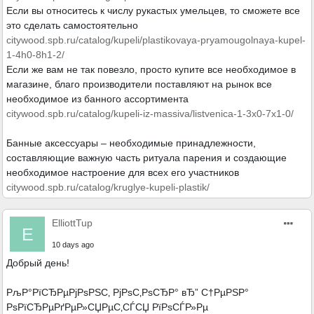
Если вы относитесь к числу рукастых умельцев, то сможете все
это сделать самостоятельно
citywood.spb.ru/catalog/kupeli/plastikovaya-pryamougolnaya-kupel-
1-4h0-8h1-2/
Если же вам не так повезло, просто купите все необходимое в
магазине, благо производители поставляют на рынок все
необходимое из банного ассортимента
citywood.spb.ru/catalog/kupeli-iz-massiva/listvenica-1-3x0-7x1-0/
Банные аксессуары – необходимые принадлежности,
составляющие важную часть ритуала парения и создающие
необходимое настроение для всех его участников
citywood.spb.ru/catalog/kruglye-kupeli-plastik/
ElliottTup
E
10 days ago
Добрый день!
РљР°РїСЂРµРјРѕРЅС‚ РјРѕС‚РѕСЂР° вЂ” С†РµРЅР°
РѕРїСЂРµРґРµР»СЏРµС‚СЃСЏ РїРѕСЃР»Рµ