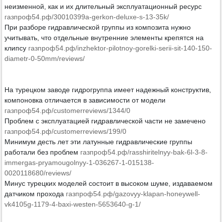
неизменной, как и их длительный эксплуатационный ресурс
газпроф54.рф/30010399a-gerkon-deluxe-s-13-35k/
При разборе гидравлической группы из композита нужно
учитывать, что отдельные внутренние элементы крепятся на
клипсу
газпроф54.рф/inzhektor-pilotnoy-gorelki-serii-sit-140-150-
diametr-0-50mm/reviews/
На турецком заводе гидрогруппа имеет надежный конструктив,
компоновка отличается в зависимости от модели
газпроф54.рф/customerreviews/1344/0
Проблем с эксплуатацией гидравлической части не замечено
газпроф54.рф/customerreviews/199/0
Минимум десть лет эти латунные гидравлические группы
работали без проблем
газпроф54.рф/rasshiritelnyy-bak-6l-3-8-
immergas-pryamougolnyy-1-036267-1-015138-
0020118680/reviews/
Минус турецких моделей состоит в высоком шуме, издаваемом
датчиком прохода
газпроф54.рф/gazovyy-klapan-honeywell-
vk4105g-1179-4-baxi-westen-5653640-g-1/