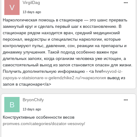
VirgilDag
V
13 days ago
Наркологическая помощь в стационаре — это шанс прервать
замкнутый круг и сделать первый шаг к восстановлению. В
стационаре рядом находится врач, средний медицинский
персонал, медсестры и специалисты наркологии, которые
контролируют пульс, давление, сон, реакции на препараты и
динамику улучшения. Такой подход особенно важен при
длительных запоях, когда организм человека уже истощен, а
самостоятельный выход из запоя становится опасен для жизни.
Получить дополнительную информацию - <a href=
vyvod-iz-
zapoya-v-statsionare-v-gelendzhike2.ru/>наркология
вывод из
запоя в стационаре</a>
BryonChify
B
13 days ago
Конструктивные особенности весов
promves.com/categories/dozator-vesovoy/