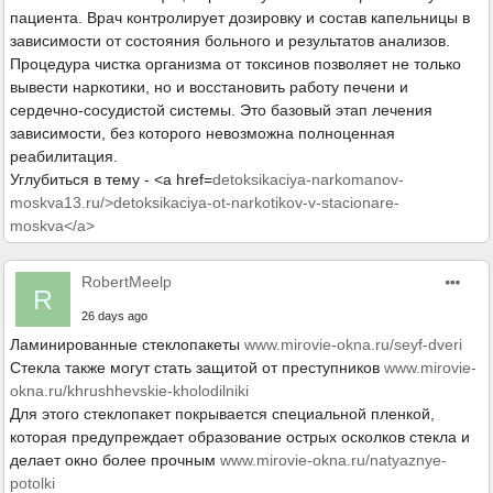
пациента. Врач контролирует дозировку и состав капельницы в
зависимости от состояния больного и результатов анализов.
Процедура чистка организма от токсинов позволяет не только
вывести наркотики, но и восстановить работу печени и
сердечно-сосудистой системы. Это базовый этап лечения
зависимости, без которого невозможна полноценная
реабилитация.
Углубиться в тему - <a href=
detoksikaciya-narkomanov-
moskva13.ru/>detoksikaciya-ot-narkotikov-v-stacionare-
moskva</a>
RobertMeelp
R
26 days ago
Ламинированные стеклопакеты
www.mirovie-okna.ru/seyf-dveri
Стекла также могут стать защитой от преступников
www.mirovie-
okna.ru/khrushhevskie-kholodilniki
Для этого стеклопакет покрывается специальной пленкой,
которая предупреждает образование острых осколков стекла и
делает окно более прочным
www.mirovie-okna.ru/natyaznye-
potolki