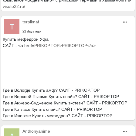
комплексе «Водный мир» с римскими термами и хаммамом
na-
visote22.ru/
terpiknaf
T
22 days ago
Купить мефедрон Уфа
САЙТ - <a href=
PRIKOP.TOP>PRIKOP.TOP</a>
Где в Вологде Купить амф? САЙТ - PRIKOP.TOP
Где в Верхней Пышме Купить спайс? САЙТ - PRIKOP.TOP
Где в Анжеро-Судженске Купить экстези? САЙТ - PRIKOP.TOP
Где в Котласе Купить спайс? САЙТ - PRIKOP.TOP
Где в Ижевске Купить мефедрон? САЙТ - PRIKOP.TOP
Anthonyanime
A