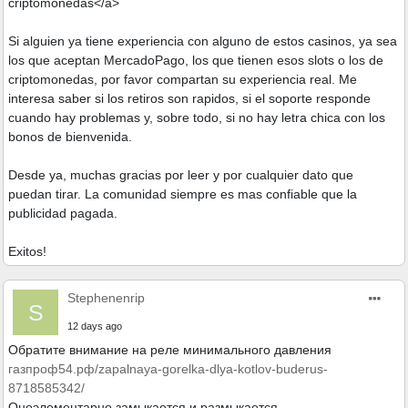
criptomonedas</a>
Si alguien ya tiene experiencia con alguno de estos casinos, ya sea
los que aceptan MercadoPago, los que tienen esos slots o los de
criptomonedas, por favor compartan su experiencia real. Me
interesa saber si los retiros son rapidos, si el soporte responde
cuando hay problemas y, sobre todo, si no hay letra chica con los
bonos de bienvenida.
Desde ya, muchas gracias por leer y por cualquier dato que
puedan tirar. La comunidad siempre es mas confiable que la
publicidad pagada.
Exitos!
Stephenenrip
S
12 days ago
Обратите внимание на реле минимального давления
газпроф54.рф/zapalnaya-gorelka-dlya-kotlov-buderus-
8718585342/
Оноэлементарно замыкается и размыкается