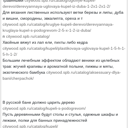
травяными
citywood.spb.ru/catalog/uglovye-kupeli-
derevo/derevyannaya-uglovaya-kupel-iz-duba-1-2x1-2x1-2/
Для вязания лиственных используют ветки березы и липы, дуба
и вишни, смородины, эвкалипта, ореха и т
citywood.spb.ru/catalog/kruglye-kupeli-derevo/derevyannaya-
kruglaya-kupel-s-podogrevom-2-5-x-1-2-iz-duba/
п
citywood.spb.ru/catalog/
Хвойные вяжут из лап ели, пихты либо кедра
citywood.spb.ru/catalog/kupeli/plastikovaya-uglovaya-kupel-1-5-h-1-
5-h-1-2/
Большим лечебным эффектом обладают веники из целебных
трав: жгучей крапивы и ароматной полыни, пижмы и мяты,
экзотического бамбука
citywood.spb.ru/catalog/aksessuary-dlya-
bani/cherpachok/
В русской бане должно царить дерево
citywood.spb.ru/catalog/kupeli-s-podogrevom/
Пусть деревянными будут столы и стулья, одежные шкафы и
лежаки, полки для банных принадлежностей
citywood.spb.ru/catalog/kupeli/