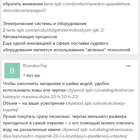
обратить внимание
larta-spb.com/product/avarijno-spasatelnoe-
oborudovanie/page/2/
Электрические системы и оборудование
2
larta-spb.com/products/gidrotermokostyum-gtk-2/
Автоматизация процессов
Еще одной инновацией в сфере поставки судового
оборудования является использование "зеленых" технологий
BrandonTop
B
7 days ago
Чтобы наполнять запарники и шайки водой, удобно
использовать ковш или черпак
citywood.spb.ru/catalog/dushevye-
kabiny/iz-massiva-duba-10-h-10-h-22/
Объем – на ваше усмотрение
citywood.spb.ru/instrukcii/vidy-
kupelej/
Лучше покупать сразу несколько, черпак меньшего размера
пригодиться в самой парилке – с его помощью можно плескать
воду на раскаленные камни
citywood.spb.ru/catalog/aksessuary-
dlya-bani/vedro-zaparnik-20-l-s-kryshkoj-s-plastikovoj-vstavkoj/