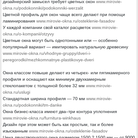
дизайнерский замысел требует цветных окон
www.mirovie-
okna.ru/podokonniki/podokonniki-werzalit
Цветной профиль для окон чаще всего делают при помощи
ламинирования
www.mirovie-okna.ru/osteklenie-fasadov
У каждой компании свой каталог расцветок
www.mirovie-
okna.ru/o-kompanii/otzyvy
Цветные окна могут быть однотонными или — особенно
популярный вариант — имитировать натуральную древесину
www.mirovie-okna.ru/vhodnye-gruppy/dveri-i-
peregorodki/mezhkomnatnye-plastikovye-dveri
Окна классом повыше делают из четырех- или пятикамерного
профиля и оснащают как минимум двухкамерным
стеклопакетом с толщиной более 32 мм
www.mirovie-
okna.ru/uslugi
Стандартная ширина профиля — 70 мм
www.mirovie-
okna.ru/podokonniki/tm-danke
Окна бизнес-класса имеют два–три контура уплотнения
www.mirovie-okna.ru/furnitura-winkhaus
Дизайн при этом может быть как простым, так и более
изысканным
www.mirovie-okna.ru/osteklenie-fasadov
Цена двухстворчатого окна размером 1500 ? 1500 мм — от 9000