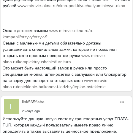
рублей
www.mirovie-okna.ru/okna-pod-klyuch/alyuminievye-okna
Окна с детским замком
www.mirovie-okna.ru/o-
kompanii/otzyvy/otzyv-9
Семьи с маленькими детьми обязательно должны
устанавливать специальные замки, которые не позволяют
открыть окно простым поворотом ручки
www.mirovie-
okna.ru/komplektuyushchie/furnitura
Это может быть настоящий замок в ручке или просто
специальная кнопка, штек-розетка с заглушкой или блокиратор
на створку для поворотно-откидных окон
www.mirovie-
okna.ru/osteklenie-balkonov-i-lodzhiy/teploe-osteklenie
link565flabe
L
26 days ago
Используйте данную новую систему транспортных услуг TRATA-
TUR, которая каждый пользователь имеете право лично
определять а также выставлять ценностное предложение,