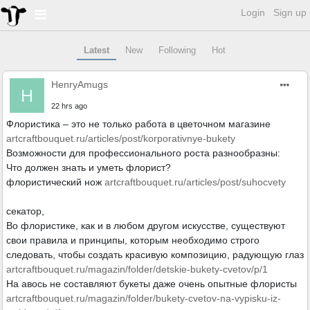
Login
Sign up
Latest
New
Following
Hot
HenryAmugs
H
22 hrs ago
Флористика – это не только работа в цветочном магазине
artcraftbouquet.ru/articles/post/korporativnye-bukety
Возможности для профессионального роста разнообразны:
Что должен знать и уметь флорист?
флористический нож
artcraftbouquet.ru/articles/post/suhocvety
секатор,
Во флористике, как и в любом другом искусстве, существуют
свои правила и принципы, которым необходимо строго
следовать, чтобы создать красивую композицию, радующую глаз
artcraftbouquet.ru/magazin/folder/detskie-bukety-cvetov/p/1
На авось не составляют букеты даже очень опытные флористы
artcraftbouquet.ru/magazin/folder/bukety-cvetov-na-vypisku-iz-