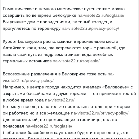
Романтическое и немного мистическое путешествие можно
совершить по вечерней Белокурихе
na-visote22.ru/soglasie/
Вы увидите дом с привидениями, змеиный колодец и
прогуляетесь по терренкуру
na-visote22.ru/privacy-policy/
Курорт Белокуриха расположился в красивейшем месте
Алтайского края, там, где встречаются горы с равниной, где
нашла свой путь из недр земли живая вода целебных
термальных источников
na-visote22.ru/soglasie/
Всесезонные развлечения в Белокурихе тоже есть
na-
visote22.ru/privacy-policy/
Например, в центре города находится аквапарк «Беловодье» с
закрытыми бассейнами и двумя горками — он принимает гостей
в любое время года
na-visote22.ru/
Его могут посещать не только постояльцы отеля, при котором
он работает, но и все желающие
na-visote22.ru/privacy-policy/
Для посетителей, не проживающих в гостинице, оплата
почасовая
na-visote22.ru/soglasie/
Любителям бассейнов и саун также будет интересен отдых в