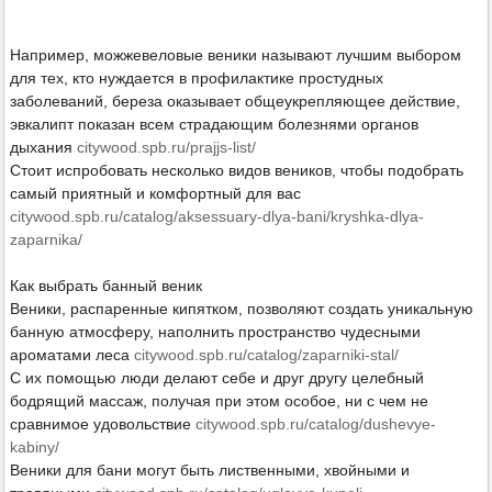
Например, можжевеловые веники называют лучшим выбором
для тех, кто нуждается в профилактике простудных
заболеваний, береза оказывает общеукрепляющее действие,
эвкалипт показан всем страдающим болезнями органов
дыхания
citywood.spb.ru/prajjs-list/
Стоит испробовать несколько видов веников, чтобы подобрать
самый приятный и комфортный для вас
citywood.spb.ru/catalog/aksessuary-dlya-bani/kryshka-dlya-
zaparnika/
Как выбрать банный веник
Веники, распаренные кипятком, позволяют создать уникальную
банную атмосферу, наполнить пространство чудесными
ароматами леса
citywood.spb.ru/catalog/zaparniki-stal/
С их помощью люди делают себе и друг другу целебный
бодрящий массаж, получая при этом особое, ни с чем не
сравнимое удовольствие
citywood.spb.ru/catalog/dushevye-
kabiny/
Веники для бани могут быть лиственными, хвойными и