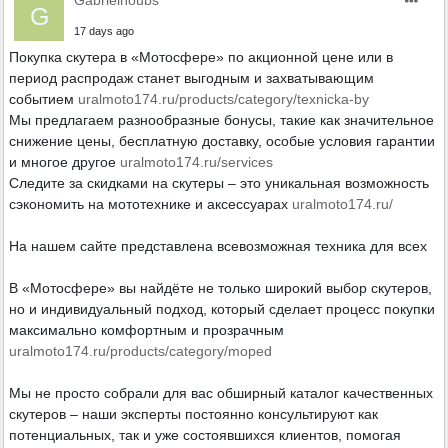
Gabrielnoubs
G
17 days ago
Покупка скутера в «Мотосфере» по акционной цене или в
период распродаж станет выгодным и захватывающим
событием
uralmoto174.ru/products/category/texnicka-by
Мы предлагаем разнообразные бонусы, такие как значительное
снижение цены, бесплатную доставку, особые условия гарантии
и многое другое
uralmoto174.ru/services
Следите за скидками на скутеры – это уникальная возможность
сэкономить на мототехнике и аксессуарах
uralmoto174.ru/
На нашем сайте представлена всевозможная техника для всех
В «Мотосфере» вы найдёте не только широкий выбор скутеров,
но и индивидуальный подход, который сделает процесс покупки
максимально комфортным и прозрачным
uralmoto174.ru/products/category/moped
Мы не просто собрали для вас обширный каталог качественных
скутеров – наши эксперты постоянно консультируют как
потенциальных, так и уже состоявшихся клиентов, помогая