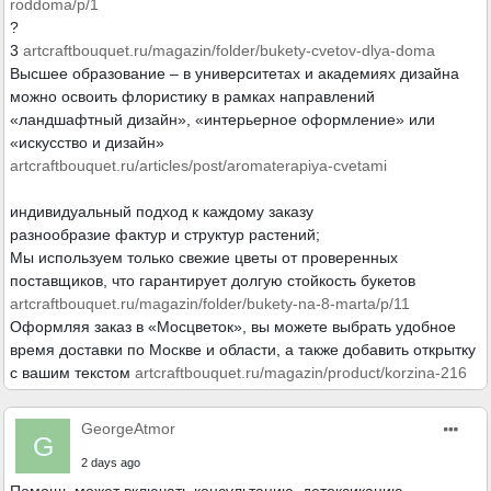
roddoma/p/1
?
3
artcraftbouquet.ru/magazin/folder/bukety-cvetov-dlya-doma
Высшее образование – в университетах и академиях дизайна
можно освоить флористику в рамках направлений
«ландшафтный дизайн», «интерьерное оформление» или
«искусство и дизайн»
artcraftbouquet.ru/articles/post/aromaterapiya-cvetami
индивидуальный подход к каждому заказу
разнообразие фактур и структур растений;
Мы используем только свежие цветы от проверенных
поставщиков, что гарантирует долгую стойкость букетов
artcraftbouquet.ru/magazin/folder/bukety-na-8-marta/p/11
Оформляя заказ в «Мосцветок», вы можете выбрать удобное
время доставки по Москве и области, а также добавить открытку
с вашим текстом
artcraftbouquet.ru/magazin/product/korzina-216
GeorgeAtmor
G
2 days ago