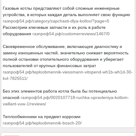
Газовые котлы представляют собой сложные инженерные
устройства, в которых каждая деталь выполняет свою функцию
газпроф54.рф/category/zapchasti-dlya-kotlov/?page=5
Рассмотрим ключевые запчасти и их роль в работе
оборудования
газпроф54.рф/customerreviews/1467/0
Своевременное обслуживание, включающее диагностику и
замену изношенных частей, значительно снижает вероятность
полной остановки отопительного оборудования и уберегает
пользователей от крупных финансовых затрат
газпроф54.рф/teploobmennik-viessmann-vitopend-wh1b-wh1d-30-
kvt-7825511/
Без этих элементов работа котла была бы потенциально
опасной
газпроф54.рф/0020107718-ruchka-upravleniya-kotlom-
vaillant-vuw-1/reviews/
Теплообменники на предмет коррозии
газпроф54.рф/teploobmennik-bosch-20/