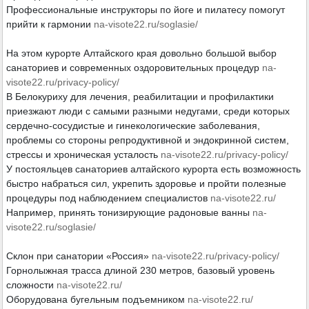
Профессиональные инструкторы по йоге и пилатесу помогут
прийти к гармонии
na-visote22.ru/soglasie/
На этом курорте Алтайского края довольно большой выбор
санаториев и современных оздоровительных процедур
na-
visote22.ru/privacy-policy/
В Белокуриху для лечения, реабилитации и профилактики
приезжают люди с самыми разными недугами, среди которых
сердечно-сосудистые и гинекологические заболевания,
проблемы со стороны репродуктивной и эндокринной систем,
стрессы и хроническая усталость
na-visote22.ru/privacy-policy/
У постояльцев санаториев алтайского курорта есть возможность
быстро набраться сил, укрепить здоровье и пройти полезные
процедуры под наблюдением специалистов
na-visote22.ru/
Например, принять тонизирующие радоновые ванны
na-
visote22.ru/soglasie/
Склон при санатории «Россия»
na-visote22.ru/privacy-policy/
Горнолыжная трасса длиной 230 метров, базовый уровень
сложности
na-visote22.ru/
Оборудована бугельным подъемником
na-visote22.ru/