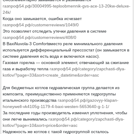
газпроф54.рф/30004995-teploobmennik-gvs-ace-13-20kw-deluxe-
24k/
Когда оно замыкается, ошибка исчезает
газпроф54.рф/customerreviews/1049/0
Это позволяет отследить утечки давления в системе
газпроф54.рф/customerreviews/408/0
В BaxiNuvola-3 Comfortвместо реле минимального давления
используется дифференциальный прессостат (он замыкается в
системе давления есть вода и включился насос).
Газовая горелка — основной элемент, отвечающий за сжигание
газа и выработку тепла
газпроф54.рф/category/zapchasti-dlya-
kotlov/?page=33&sort=create_datetime&order=asc
Для бюджетных котлов гидравлическая группа делается из
композита, преимущественно применяются гидрогруппы
итальянского производства
газпроф54.рф/gazovyy-klapan-
honeywell-vk4105g-1179-4-baxi-westen-5653640-g-1-1/
За последние годы производитель изменил уплотнения, чтобы
они легче вынимались
газпроф54.рф/category/zapchasti-dlya-
kotlov/?page=10&sort=price&order=asc
Надежность же котлов с такой гидрогруппой осталось