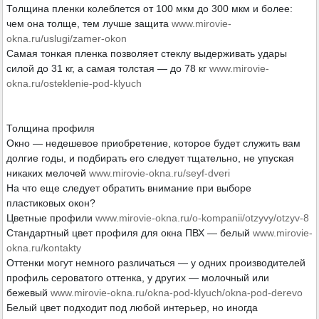
Толщина пленки колеблется от 100 мкм до 300 мкм и более:
чем она толще, тем лучше защита
www.mirovie-
okna.ru/uslugi/zamer-okon
Самая тонкая пленка позволяет стеклу выдерживать удары
силой до 31 кг, а самая толстая — до 78 кг
www.mirovie-
okna.ru/osteklenie-pod-klyuch
Толщина профиля
Окно — недешевое приобретение, которое будет служить вам
долгие годы, и подбирать его следует тщательно, не упуская
никаких мелочей
www.mirovie-okna.ru/seyf-dveri
На что еще следует обратить внимание при выборе
пластиковых окон?
Цветные профили
www.mirovie-okna.ru/o-kompanii/otzyvy/otzyv-8
Стандартный цвет профиля для окна ПВХ — белый
www.mirovie-
okna.ru/kontakty
Оттенки могут немного различаться — у одних производителей
профиль сероватого оттенка, у других — молочный или
бежевый
www.mirovie-okna.ru/okna-pod-klyuch/okna-pod-derevo
Белый цвет подходит под любой интерьер, но иногда